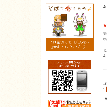
あ
蕎
味
ま
あ
1
1