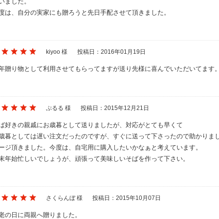
いました。
度は、自分の実家にも贈ろうと先日手配させて頂きました。
kiyoo 様
投稿日：2016年01月19日
年贈り物として利用させてもらってますが送り先様に喜んでいただいてます
ぷるる 様
投稿日：2015年12月21日
ば好きの親戚にお歳暮として送りましたが、対応がとても早くて
歳暮としては遅い注文だったのですが、すぐに送って下さったので助かりまし
ージ頂きました。今度は、自宅用に購入したいかなぁと考えています。
末年始忙しいでしょうが、頑張って美味しいそばを作って下さい。
さくらんぼ 様
投稿日：2015年10月07日
老の日に両親へ贈りました。