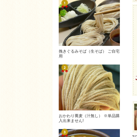
挽きぐるみそば（生そば） ご自宅
用
おかわり蕎麦（汁無し） ※単品購
入出来ません!