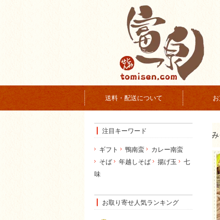
送料・配送について
お
注目キーワード
ギフト
鴨南蛮
カレー南蛮
そば
年越しそば
揚げ玉
七
味
お取り寄せ人気ランキング