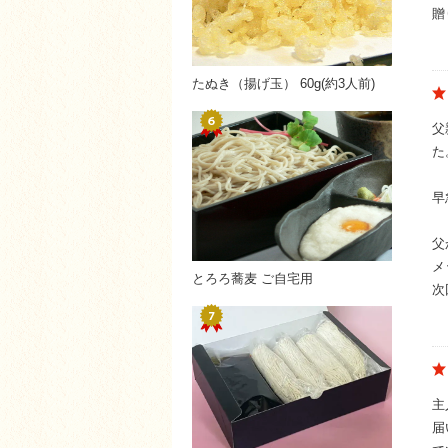
贈
たぬき（揚げ玉） 60g(約3人前)
父
た
早
父
メ
とろろ蕎麦 ご自宅用
次
主
届