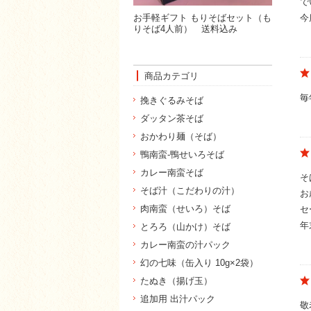
で
お手軽ギフト もりそばセット（も
今
りそば4人前） 送料込み
商品カテゴリ
毎
挽きぐるみそば
ダッタン茶そば
おかわり麺（そば）
鴨南蛮-鴨せいろそば
カレー南蛮そば
そ
そば汁（こだわりの汁）
お
肉南蛮（せいろ）そば
セ
年
とろろ（山かけ）そば
カレー南蛮の汁パック
幻の七味（缶入り 10g×2袋）
たぬき（揚げ玉）
追加用 出汁パック
敬