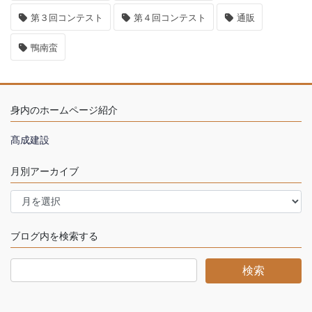
第３回コンテスト
第４回コンテスト
通販
鴨南蛮
身内のホームページ紹介
髙成建設
月別アーカイブ
月
別
ア
ー
ブログ内を検索する
カ
イ
ブ