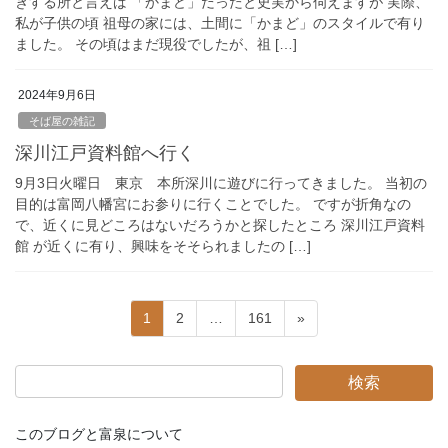
きする所と言えば 「かまど」だったと史実から伺えますが 実際、
私が子供の頃 祖母の家には、土間に「かまど」のスタイルで有り
ました。 その頃はまだ現役でしたが、祖 […]
2024年9月6日
そば屋の雑記
深川江戸資料館へ行く
9月3日火曜日 東京 本所深川に遊びに行ってきました。 当初の
目的は富岡八幡宮にお参りに行くことでした。 ですが折角なの
で、近くに見どころはないだろうかと探したところ 深川江戸資料
館 が近くに有り、興味をそそられましたの […]
投
固
固
固
1
2
…
161
»
稿
定
定
定
の
ペ
ペ
ペ
ペ
ー
ー
ー
ー
ジ
ジ
ジ
ジ
送
このブログと富泉について