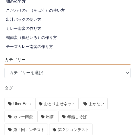
麺の茹で方
こだわりの汁（そば汁）の使い方
出汁パックの使い方
カレー南蛮の作り方
鴨南蛮（鴨せいろ）の作り方
チーズカレー南蛮の作り方
カテゴリー
カ
テ
ゴ
タグ
リ
ー
Uber Eats
おとりよせネット
まかない
カレー南蛮
出前
年越しそば
第１回コンテスト
第２回コンテスト