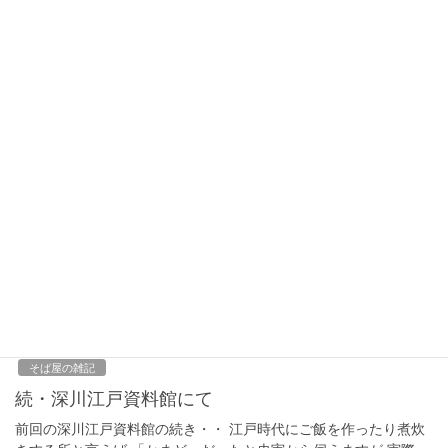
以前のブログの記事、そば汁を使ったメニューの中で 家族に評判
が良かった「かやくご飯」を、出前のお客様に食して頂きたく 10
月よりタヌキうどんとセットにしてご提供することにしました。
かやくご飯の量はミニ同等 かやくご飯の […]
2024年9月22日
そば屋の雑記
富岡八幡宮へ
深川江戸資料館から富岡八幡宮までは １㎞程度の道のりでしたの
で徒歩で向かいました。 この日一日天気予報は曇りの予報でした
が、 富岡八幡宮へ向かい始めてからポツリぽつりと雨が降ってき
ました。 朝お出掛け時、傘を持とうか迷っ […]
2024年9月13日
そば屋の雑記
続・深川江戸資料館にて
前回の深川江戸資料館の続き・・ 江戸時代にご飯を作ったり煮炊