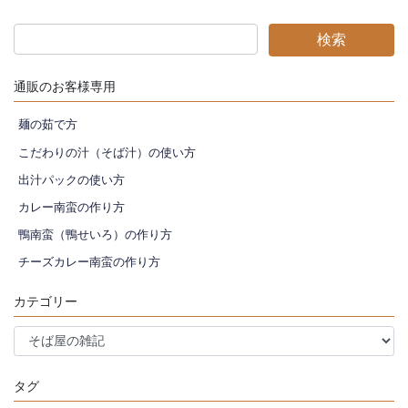
定
定
定
の
ペ
ペ
ペ
ペ
ー
ー
ー
ー
ジ
ジ
ジ
ジ
送
通販のお客様専用
り
麺の茹で方
こだわりの汁（そば汁）の使い方
出汁パックの使い方
カレー南蛮の作り方
鴨南蛮（鴨せいろ）の作り方
チーズカレー南蛮の作り方
カテゴリー
カ
テ
ゴ
タグ
リ