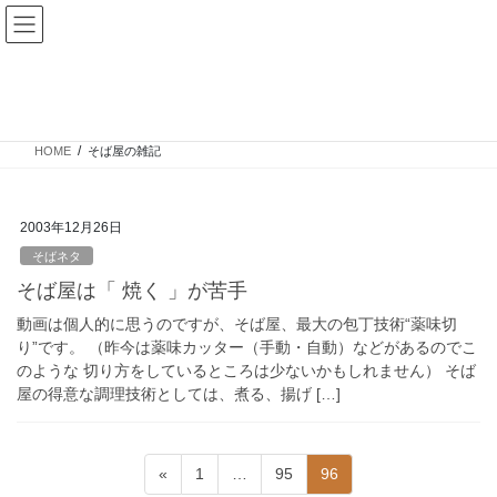
コ
ナ
ン
ビ
テ
ゲ
ン
ー
そば屋の雑記
ツ
シ
へ
ョ
ス
ン
HOME
そば屋の雑記
キ
に
ッ
移
プ
動
2003年12月26日
そばネタ
そば屋は「 焼く 」が苦手
動画は個人的に思うのですが、そば屋、最大の包丁技術“薬味切
り”です。 （昨今は薬味カッター（手動・自動）などがあるのでこ
のような 切り方をしているところは少ないかもしれません） そば
屋の得意な調理技術としては、煮る、揚げ […]
投
固
固
固
«
1
…
95
96
稿