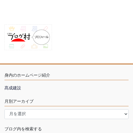
身内のホームページ紹介
髙成建設
月別アーカイブ
月
別
ア
ー
ブログ内を検索する