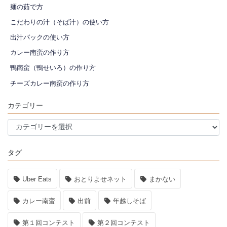
麺の茹で方
こだわりの汁（そば汁）の使い方
出汁パックの使い方
カレー南蛮の作り方
鴨南蛮（鴨せいろ）の作り方
チーズカレー南蛮の作り方
カテゴリー
カ
テ
ゴ
タグ
リ
ー
Uber Eats
おとりよせネット
まかない
カレー南蛮
出前
年越しそば
第１回コンテスト
第２回コンテスト