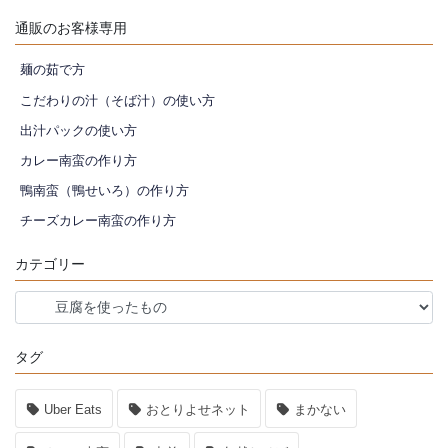
通販のお客様専用
麺の茹で方
こだわりの汁（そば汁）の使い方
出汁パックの使い方
カレー南蛮の作り方
鴨南蛮（鴨せいろ）の作り方
チーズカレー南蛮の作り方
カテゴリー
カ
テ
ゴ
タグ
リ
ー
Uber Eats
おとりよせネット
まかない