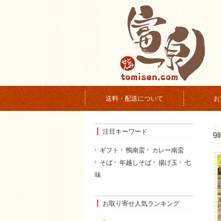
送料・配送について
お
注目キーワード
ギフト
鴨南蛮
カレー南蛮
そば
年越しそば
揚げ玉
七
味
お取り寄せ人気ランキング