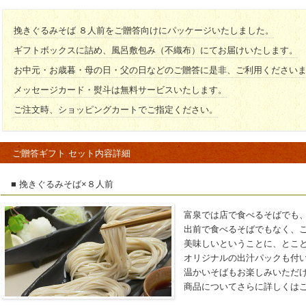
挽きぐるみそば ８人前をご贈答向けにパッケージいたしました。
ギフトボックスに詰め、風呂敷包み（不織布）にてお届けいたします。
お中元・お歳暮・母の日・父の日などのご贈答に是非、ご利用ください
メッセージカード・熨斗は無料サービスいたします。
ご注文時、ショッピングカートでご指定ください。
ご贈答ギフト セット内容詳細
■ 挽きぐるみそば×８人前
富泉では店で食べるそばでも
出前で食べるそばでもなく、
美味しいということに、とこ
オリジナルの出汁パックも付
温かいそばもお楽しみいただ
商品についてさらに詳しくはこ