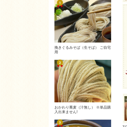
挽きぐるみそば（生そば） ご自宅
用
おかわり蕎麦（汁無し） ※単品購
入出来ません!