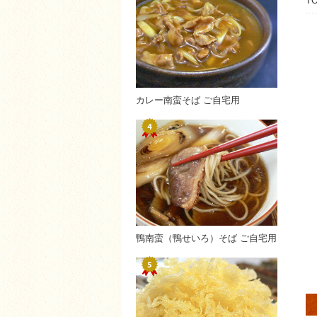
T
カレー南蛮そば ご自宅用
鴨南蛮（鴨せいろ）そば ご自宅用