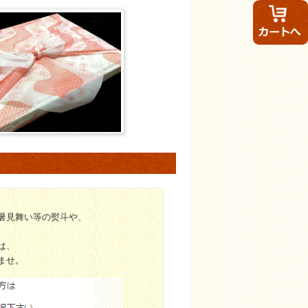
暑見舞い等の熨斗や、
。
は、
ませ。