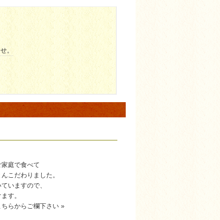
ませ。
、
ご家庭で食べて
とんこだわりました。
いていますので、
けます。
ちらからご欄下さい »