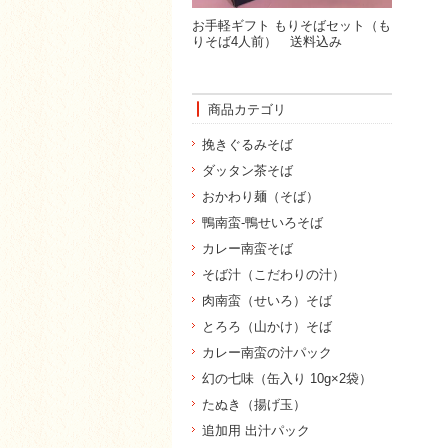
お手軽ギフト もりそばセット（も
りそば4人前） 送料込み
商品カテゴリ
挽きぐるみそば
ダッタン茶そば
おかわり麺（そば）
鴨南蛮-鴨せいろそば
カレー南蛮そば
そば汁（こだわりの汁）
肉南蛮（せいろ）そば
とろろ（山かけ）そば
カレー南蛮の汁パック
幻の七味（缶入り 10g×2袋）
たぬき（揚げ玉）
追加用 出汁パック