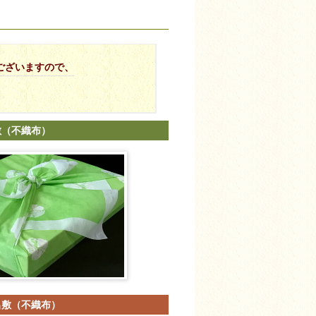
ございますので、
敷（不織布）
呂敷（不織布）