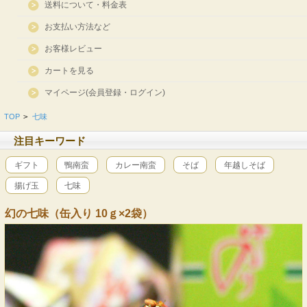
送料について・料金表
お支払い方法など
お客様レビュー
カートを見る
マイページ(会員登録・ログイン)
TOP
>
七味
注目キーワード
ギフト
鴨南蛮
カレー南蛮
そば
年越しそば
揚げ玉
七味
幻の七味（缶入り 10ｇ×2袋）