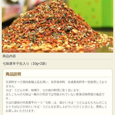
商品内容
七味唐辛子缶入り（10g×2袋）
商品説明
主原料すべて国内産極上品を用い、化学保存料、合成着色料等一切使用しており
ません。
そば・うどんや丼、味噌汁、その他の料理に良く合います。
またこちらの七味は一般の小売店では市販されていない飲食店御用達の逸品で
す。
そばの薬味の代表選手の一つ「七味」は、温かいそば・うどんはもちろんのこと
もりそばなどの冷たいそば・うどんをお召し上がりいただくときにも、美味しく
お楽しみいただけます。
原材料・製法にこだわった素晴らしい七味です。