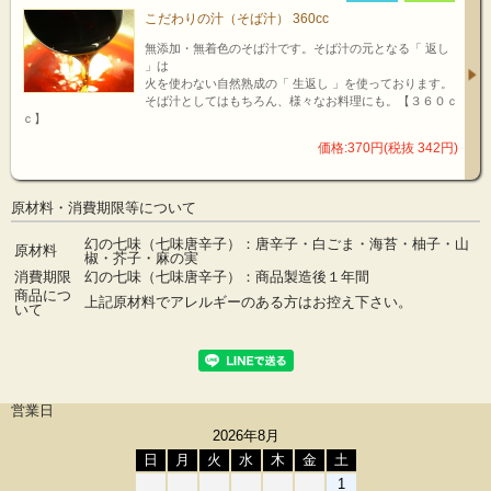
こだわりの汁（そば汁） 360cc
無添加・無着色のそば汁です。そば汁の元となる「 返し
」は
火を使わない自然熟成の「 生返し 」を使っております。
そば汁としてはもちろん、様々なお料理にも。【３６０ｃ
ｃ】
価格:370円(税抜 342円)
原材料・消費期限等について
幻の七味（七味唐辛子）：唐辛子・白ごま・海苔・柚子・山
原材料
椒・芥子・麻の実
消費期限
幻の七味（七味唐辛子）：商品製造後１年間
商品につ
上記原材料でアレルギーのある方はお控え下さい。
いて
営業日
2026年8月
日
月
火
水
木
金
土
1