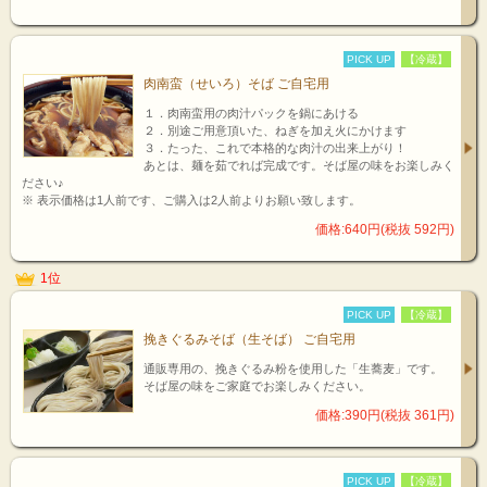
PICK UP
【冷蔵】
肉南蛮（せいろ）そば ご自宅用
１．肉南蛮用の肉汁パックを鍋にあける
２．別途ご用意頂いた、ねぎを加え火にかけます
３．たった、これで本格的な肉汁の出来上がり！
あとは、麺を茹でれば完成です。そば屋の味をお楽しみく
ださい♪
※ 表示価格は1人前です、ご購入は2人前よりお願い致します。
価格:640円(税抜 592円)
1位
PICK UP
【冷蔵】
挽きぐるみそば（生そば） ご自宅用
通販専用の、挽きぐるみ粉を使用した「生蕎麦」です。
そば屋の味をご家庭でお楽しみください。
価格:390円(税抜 361円)
PICK UP
【冷蔵】