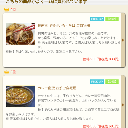
こちらの商品がよく一緒に買われています
4位
PICK UP
【冷蔵】
鴨南蛮（鴨せいろ）そば ご自宅用
鴨肉の旨みと、そば、汁の相性が抜群の一品です。
かも南蛮、鴨せいろ、どちらでもお楽しみいただけます！
※ 表示価格は1人前です、ご購入は2人前よりお願い致しま
す。
※長ネギは付属いたしませんので、別途ご用意下さい。
価格:900円(税抜 833円)
3位
PICK UP
【冷蔵】
カレー南蛮そば ご自宅用
セットの中には、手作りうどん、カレー南蛮用肉汁、
特製ブレンドのカレー南蛮粉、出汁パックが入っていま
す。
長ネギのみ別途ご用意頂ければ、ご自宅で簡単にプロの味
をお楽しみ頂けます。
※ 表示価格は1人前です、ご購入は2人前よりお願い致します。
価格:650円(税抜 601円)