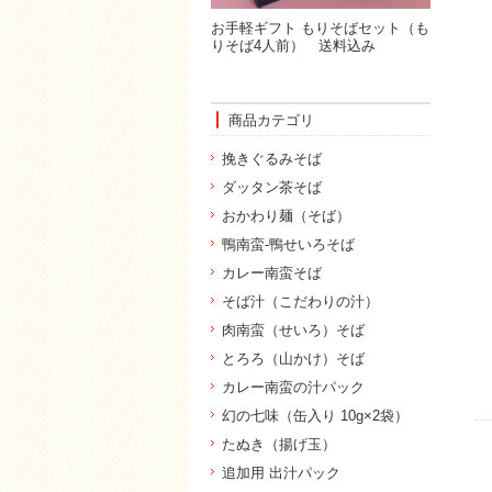
お手軽ギフト もりそばセット（も
りそば4人前） 送料込み
商品カテゴリ
挽きぐるみそば
ダッタン茶そば
おかわり麺（そば）
鴨南蛮-鴨せいろそば
カレー南蛮そば
そば汁（こだわりの汁）
肉南蛮（せいろ）そば
とろろ（山かけ）そば
カレー南蛮の汁パック
幻の七味（缶入り 10g×2袋）
たぬき（揚げ玉）
追加用 出汁パック