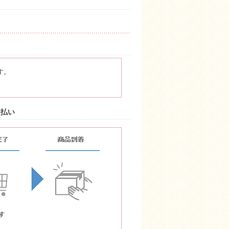
す。
ド払い