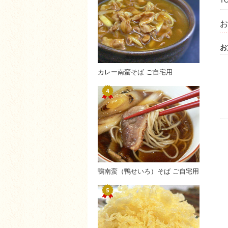
T
お
お
カレー南蛮そば ご自宅用
鴨南蛮（鴨せいろ）そば ご自宅用