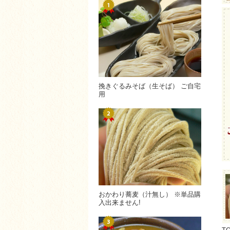
挽きぐるみそば（生そば） ご自宅
用
おかわり蕎麦（汁無し） ※単品購
入出来ません!