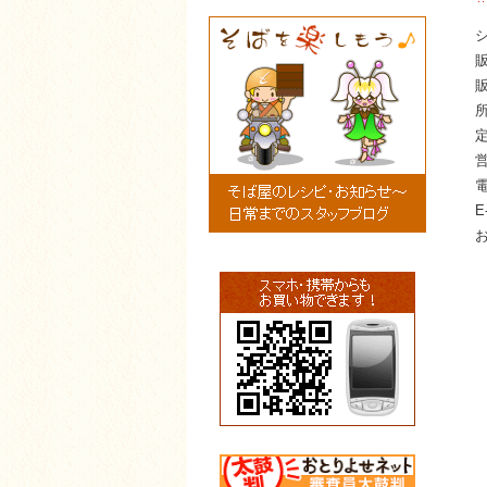
シ
販
E