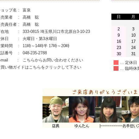
ョップ名 :
富泉
日
月
販売業者 :
高橋 聡
売責任者 :
高橋 聡
2
3
所在地 :
333-0815 埼玉県川口市北原台3-10-23
9
10
定休日 :
火曜日・第3水曜日
16
17
営業時間 :
11時～14時半 17時～20時
23
24
電話番号 :
048-235-2788
30
31
-mail :
こちらからお問い合わせください
… 定休日
お買い物ガイドはこちらをクリックして下さい
… 臨時休