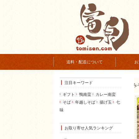
送料・配送について
お
注目キーワード
ギフト
鴨南蛮
カレー南蛮
そば
年越しそば
揚げ玉
七
味
お取り寄せ人気ランキング