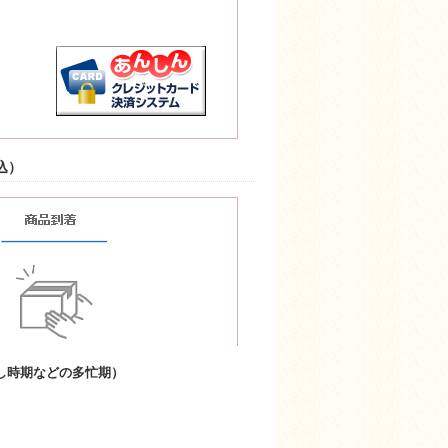
込）
し時期などの多忙期）