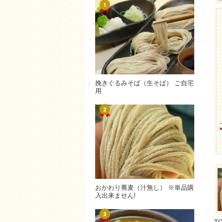
挽きぐるみそば（生そば） ご自宅
用
おかわり蕎麦（汁無し） ※単品購
入出来ません!