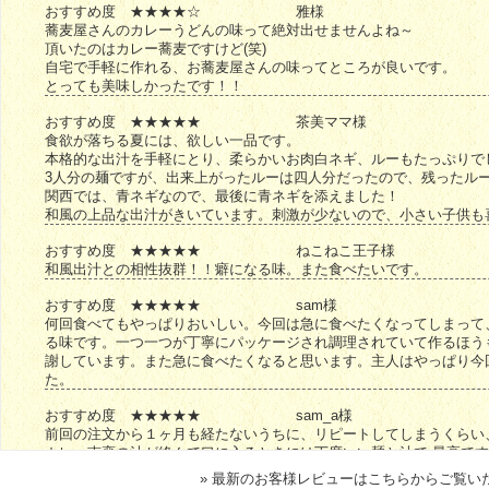
おすすめ度 ★★★★☆
雅様
蕎麦屋さんのカレーうどんの味って絶対出せませんよね～
頂いたのはカレー蕎麦ですけど(笑)
自宅で手軽に作れる、お蕎麦屋さんの味ってところが良いです。
とっても美味しかったです！！
おすすめ度 ★★★★★
茶美ママ様
食欲が落ちる夏には、欲しい一品です。
本格的な出汁を手軽にとり、柔らかいお肉白ネギ、ルーもたっぷりで
3人分の麺ですが、出来上がったルーは四人分だったので、残ったル
関西では、青ネギなので、最後に青ネギを添えました！
和風の上品な出汁がきいています。刺激が少ないので、小さい子供も
おすすめ度 ★★★★★
ねこねこ王子様
和風出汁との相性抜群！！癖になる味。また食べたいです。
おすすめ度 ★★★★★
sam様
何回食べてもやっぱりおいしい。今回は急に食べたくなってしまって
る味です。一つ一つが丁寧にパッケージされ調理されていて作るほう
謝しています。また急に食べたくなると思います。主人はやっぱり今
た。
おすすめ度 ★★★★★
sam_a様
前回の注文から１ヶ月も経たないうちに、リピートしてしまうくらい
カレー南蛮の汁が絡んで口に入るときには丁度いい麺と汁で 最高で
～(*´∇｀*)今回は、職場の人達も一緒に注文したのですが、やっぱ
» 最新のお客様レビューはこちらからご覧い