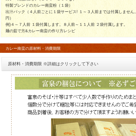
特製ブレンドのカレー南蛮粉（１袋）
出汁パック（４人前ごとに１袋サービス! １～３人前までは付属しません
円）
例)４～７人前 １袋付属します。８人前～１１人前 ２袋付属します。
麺の茹で方&カレー南蛮の作り方レシピ
カレー南蛮の原材料・消費期限
原材料・消費期限 ※詳細はクリックして下さい
挽きぐるみそばの原材料・消費期限
挽きぐるみそば
原
そば粉・小麦粉
消費期限・
挽きぐるみそば：商品到着後
（到着後は必ず冷蔵保存でお
挽きぐるみそばの原材料には