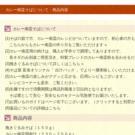
す。中には５歳の子供が麺を二人分食べたようです。子供から大人達
カレー南蛮そばについて・商品内容
おすすめ度 ★★★★★
東京都 H様
カレーうどんを初めて注文しました。
ずーっと探し求めていた一品でした。
2人家族で６食頼んで、毎日飽きずに頂きました。
カレー南蛮そばについて
今後もカレーうどんは勿論の事、他も色々試してみたいです。
(1)そばの茹で方、カレー南蛮のレシピがついていますので、初心者の方
おすすめ度 ★★★★★
けいこ様
こちらからもカレー南蛮の作り方をご覧いただけます »
細めの素直なお蕎麦なのでカレー南蛮も
ぜんぜん違和感ないどころかとても美味しかったです。
(2)カレー南蛮用の肉汁は、職人が手作りで調理してありますので、
カレー粉は指示に従って冷たいだし汁で溶いたのですが
長ネギのみ別途ご用意頂き、特製ブレンドのカレー南蛮粉を合わせるだ
少し量が少なめのだし汁で溶いたのでちょっとだまになりかけて慌て
(3)
挽きぐるみそばについて詳しくはこちら »
余裕で大丈夫でした(^^;)
(4)そば屋 富泉オリジナル「
出汁パック
」でより一層美味しくいただけます
とろみの少しついたお蕎麦屋さんのカレー南蛮ですが
(5)カレー南蛮の楽しみがググッと広がる、応用レシピもございます。
饂飩も絶対美味しいと思います。次はお饂飩で！
レシピコーナー
も是非、ご覧ください。
(6)生麺ですので消費期限は商品到着後２日以内となりますが、
そば屋として安心・安全なものをクール宅急便でお届けいたします。
(7)お買いものガイドはページ右下にございます。（クリックすると別窓
(8)
返品についての詳細はこちら
商品内容
挽きぐるみそば（１５０ｇ）
カレー南蛮用肉汁（２３０～２５０ｇ）