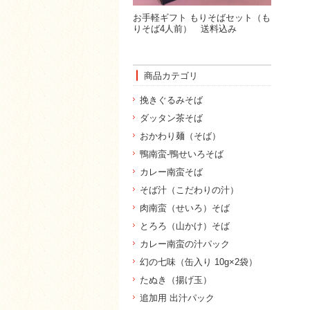
お手軽ギフト もりそばセット（も
りそば4人前） 送料込み
商品カテゴリ
挽きぐるみそば
ダッタン茶そば
おかわり麺（そば）
鴨南蛮-鴨せいろそば
カレー南蛮そば
そば汁（こだわりの汁）
肉南蛮（せいろ）そば
とろろ（山かけ）そば
カレー南蛮の汁パック
幻の七味（缶入り 10g×2袋）
たぬき（揚げ玉）
追加用 出汁パック