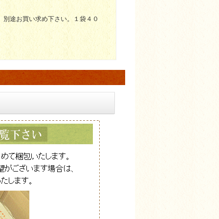
。
別途お買い求め下さい。１袋４０
材料
原材料について
２日以内
願いします）
小麦粉が含まれています。