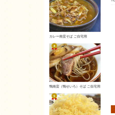
T
カレー南蛮そば ご自宅用
鴨南蛮（鴨せいろ）そば ご自宅用