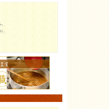
ん。
うに、