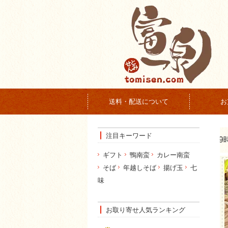
送料・配送について
お
注目キーワード
ギフト
鴨南蛮
カレー南蛮
そば
年越しそば
揚げ玉
七
味
お取り寄せ人気ランキング