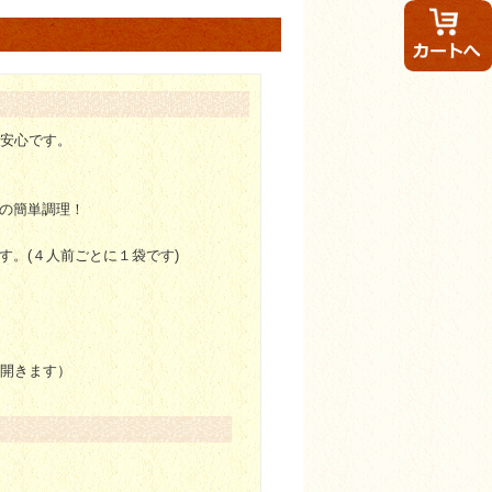
も一緒に味わって喜べる味です。
も安心です。
の簡単調理！
ましたけど
。(４人前ごとに１袋です)
が開きます）