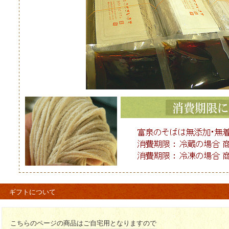
※そば粉・小麦粉にアレルギ
カレー南蛮用肉汁の原材料・消費期
原
豚肉・醤油・砂糖・味醂・本
鯖節・カレー南蛮粉・片栗粉
消費期限・
カレー南蛮用肉汁
カレー南蛮用肉汁：商品到着
（ただし未開封の状態。
開封後は2日以内にお召し上
到着後は必ず冷蔵保存でお願
特製ブレンドのカレー南蛮粉
商品到着後14日以内（ただし
開封後は2日以内にお召し上
到着後は必ず冷蔵保存でお願
ギフトについて
※長ネギは付属しませんので
カレー南蛮用肉汁の原材料に
大豆が含まれております。
こちらのページの商品はご自宅用となりますので
※大豆にアレルギーのある方