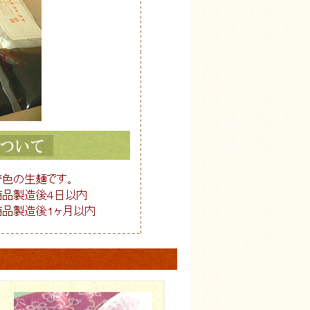
ーのある方はお控え下さい。
限
材料
節・宗田節・
原材料について
後７日以内
がり下さい。
いします）
：
未開封の状態。
がり下さい。
いします）
別途ご用意下さい。
、
はお控えください。