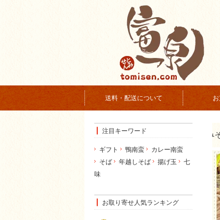
送料・配送について
お
注目キーワード
ギフト
鴨南蛮
カレー南蛮
そば
年越しそば
揚げ玉
七
味
お取り寄せ人気ランキング