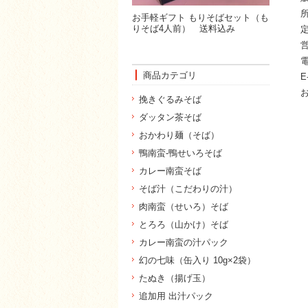
お手軽ギフト もりそばセット（も
りそば4人前） 送料込み
商品カテゴリ
E
挽きぐるみそば
ダッタン茶そば
おかわり麺（そば）
鴨南蛮-鴨せいろそば
カレー南蛮そば
そば汁（こだわりの汁）
肉南蛮（せいろ）そば
とろろ（山かけ）そば
カレー南蛮の汁パック
幻の七味（缶入り 10g×2袋）
たぬき（揚げ玉）
追加用 出汁パック