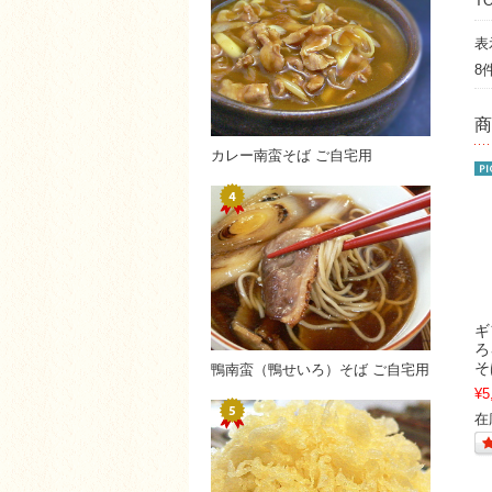
T
表
8
商
カレー南蛮そば ご自宅用
ギ
ろ
そ
鴨南蛮（鴨せいろ）そば ご自宅用
¥5
在