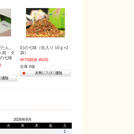
ぼたん」
幻の七味（缶入り 10ｇ×2
人前・ダ
袋）
の七味
¥670
(税抜 ¥620)
)
在庫 8個
2026年8月
火
水
木
金
土
1