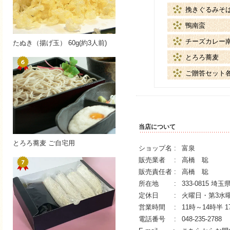
挽きぐるみそ
鴨南蛮
チーズカレー
たぬき（揚げ玉） 60g(約3人前)
とろろ蕎麦
ご贈答セット
当店について
とろろ蕎麦 ご自宅用
ショップ名 :
富泉
販売業者 :
高橋 聡
販売責任者 :
高橋 聡
所在地 :
333-0815 埼
定休日 :
火曜日・第3水
営業時間 :
11時～14時半 
電話番号 :
048-235-2788