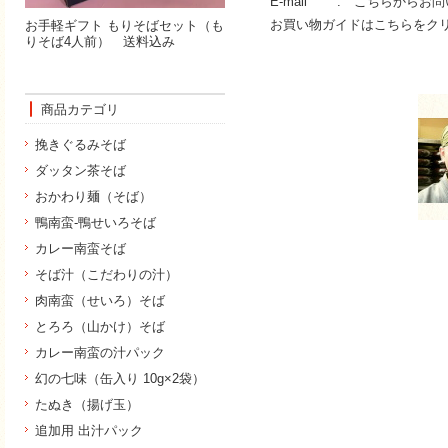
E-mail :
こちらからお問
お買い物ガイドはこちらをク
お手軽ギフト もりそばセット（も
りそば4人前） 送料込み
商品カテゴリ
挽きぐるみそば
ダッタン茶そば
おかわり麺（そば）
鴨南蛮-鴨せいろそば
カレー南蛮そば
そば汁（こだわりの汁）
肉南蛮（せいろ）そば
とろろ（山かけ）そば
カレー南蛮の汁パック
幻の七味（缶入り 10g×2袋）
たぬき（揚げ玉）
追加用 出汁パック