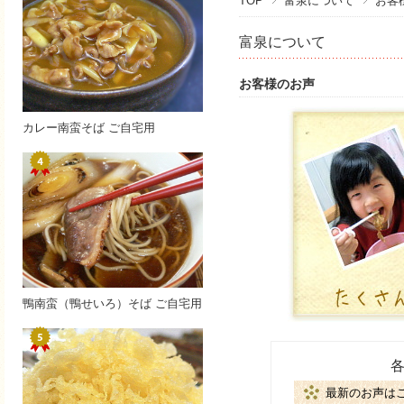
TOP
富泉について
お客
富泉について
お客様のお声
カレー南蛮そば ご自宅用
鴨南蛮（鴨せいろ）そば ご自宅用
最新のお声は