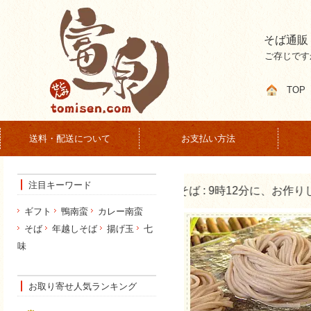
そば通販
ご存じです
TOP
送料・配送について
お支払い方法
注目キーワード
ギフト
鴨南蛮
カレー南蛮
そば
年越しそば
揚げ玉
七
味
お取り寄せ人気ランキング