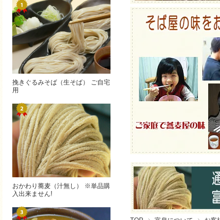
挽きぐるみそば（生そば） ご自宅
用
おかわり蕎麦（汁無し） ※単品購
入出来ません!