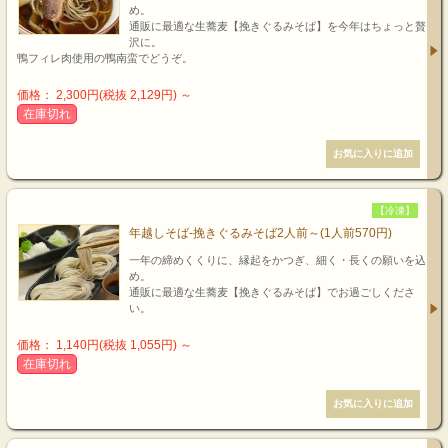
め。
通販に最適な生蕎麦【挽きぐるみそば】を今年はちょっと贅
沢に。
鴨フィレ肉使用の鴨南蛮でどうぞ。
価格： 2,300円(税抜 2,129円)
～
在庫切れ
【冷凍】
年越しそば-挽きぐるみそば2人前～(1人前570円)
一年の締めくくりに、縁起をかつぎ、細く・長くの願いを込
め。
通販に最適な生蕎麦【挽きぐるみそば】でお過ごしくださ
い。
価格： 1,140円(税抜 1,055円)
～
在庫切れ