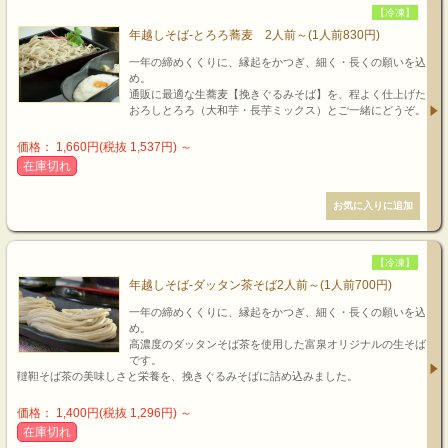
【冷凍】
年越しそば-とろろ蕎麦 2人前～(1人前830円)
一年の締めくくりに、縁起をかつぎ、細く・長くの願いを込
め。
通販に最適な生蕎麦【挽きぐるみそば】を、程よく仕上げた
おろしとろろ（大和芋・長芋ミックス）とご一緒にどうぞ。
価格： 1,660円(税抜 1,537円)
～
在庫切れ
【冷凍】
年越しそば-ダッタン茶そば2人前～(1人前700円)
一年の締めくくりに、縁起をかつぎ、細く・長くの願いを込
め。
高濃度のダッタンそば茶を使用した富泉オリジナルの生そば
です。
韃靼そば茶の美味しさと栄養を、挽きぐるみそばに詰め込みました。
価格： 1,400円(税抜 1,296円)
～
在庫切れ