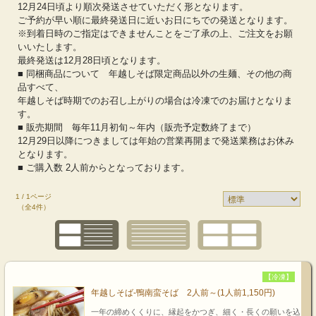
12月24日頃より順次発送させていただく形となります。
ご予約が早い順に最終発送日に近いお日にちでの発送となります。
※到着日時のご指定はできませんことをご了承の上、ご注文をお願
いいたします。
最終発送は12月28日頃となります。
■ 同梱商品について 年越しそば限定商品以外の生麺、その他の商
品すべて、
年越しそば時期でのお召し上がりの場合は冷凍でのお届けとなりま
す。
■ 販売期間 毎年11月初旬～年内（販売予定数終了まで）
12月29日以降につきましては年始の営業再開まで発送業務はお休み
となります。
■ ご購入数 2人前からとなっております。
1 / 1ページ
（全4件）
【冷凍】
年越しそば-鴨南蛮そば 2人前～(1人前1,150円)
一年の締めくくりに、縁起をかつぎ、細く・長くの願いを込