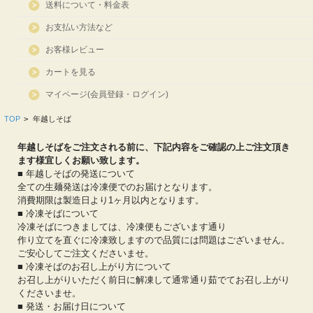
送料について・料金表
お支払い方法など
お客様レビュー
カートを見る
マイページ(会員登録・ログイン)
TOP
>
年越しそば
年越しそばをご注文される前に、下記内容をご確認の上ご注文頂き
ます様宜しくお願い致します。
■ 年越しそばの発送について
全ての生麺発送は冷凍便でのお届けとなります。
消費期限は製造日より1ヶ月以内となります。
■ 冷凍そばについて
冷凍そばにつきましては、冷凍便もございます通り
作り立てを直ぐに冷凍致しますので品質には問題はございません。
ご安心してご注文くださいませ。
■ 冷凍そばのお召し上がり方について
お召し上がりいただく前日に解凍して通常通り茹でてお召し上がり
くださいませ。
■ 発送・お届け日について