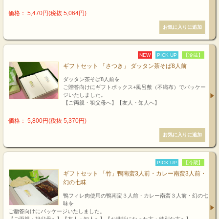
価格： 5,470円(税抜 5,064円)
NEW
PICK UP
【冷蔵】
ギフトセット 「さつき」 ダッタン茶そば8人前
ダッタン茶そば8人前を
ご贈答向けにギフトボックス+風呂敷（不織布）でパッケー
ジいたしました。
【ご両親・祖父母へ】【友人・知人へ】
価格： 5,800円(税抜 5,370円)
PICK UP
【冷蔵】
ギフトセット 「竹」鴨南蛮3人前・カレー南蛮3人前・
幻の七味
鴨フィレ肉使用の鴨南蛮３人前・カレー南蛮３人前・幻の七
味を
ご贈答向けにパッケージいたしました。
【ご両親・祖父母へ】【友人・知人へ】【お世話になった方・特別な方へ】