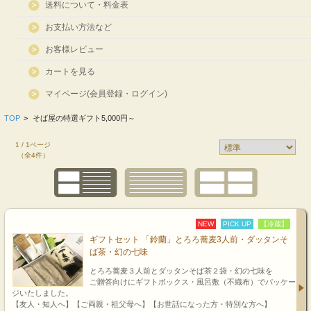
送料について・料金表
お支払い方法など
お客様レビュー
カートを見る
マイページ(会員登録・ログイン)
TOP
>
そば屋の特選ギフト5,000円～
1 / 1ページ
（全4件）
NEW
PICK UP
【冷蔵】
ギフトセット 「鈴蘭」とろろ蕎麦3人前・ダッタンそ
ば茶・幻の七味
とろろ蕎麦３人前とダッタンそば茶２袋・幻の七味を
ご贈答向けにギフトボックス・風呂敷（不織布）でパッケー
ジいたしました。
【友人・知人へ】【ご両親・祖父母へ】【お世話になった方・特別な方へ】