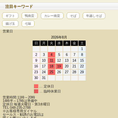
注目キーワード
ギフト
鴨南蛮
カレー南蛮
そば
年越しそば
揚げ玉
七味
営業日
2026年8月
日
月
火
水
木
金
土
1
2
3
4
5
6
7
8
9
10
11
12
13
14
15
16
17
18
19
20
21
22
23
24
25
26
27
28
29
30
31
… 定休日
… 臨時休業日
営業時間:11時～20時
14時半～17時は準備中
定休日:毎週火曜日・第3水曜日
TEL:048-235-2788
※お客様専用ダイヤル
セールス・勧誘のお電話は
固くお断りいたします。