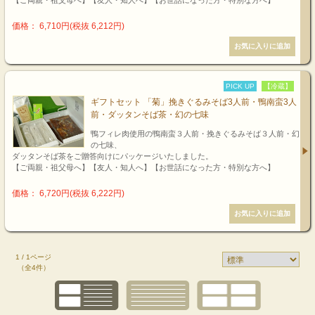
価格： 6,710円(税抜 6,212円)
PICK UP
【冷蔵】
ギフトセット 「菊」挽きぐるみそば3人前・鴨南蛮3人
前・ダッタンそば茶・幻の七味
鴨フィレ肉使用の鴨南蛮３人前・挽きぐるみそば３人前・幻
の七味、
ダッタンそば茶をご贈答向けにパッケージいたしました。
【ご両親・祖父母へ】【友人・知人へ】【お世話になった方・特別な方へ】
価格： 6,720円(税抜 6,222円)
1 / 1ページ
（全4件）