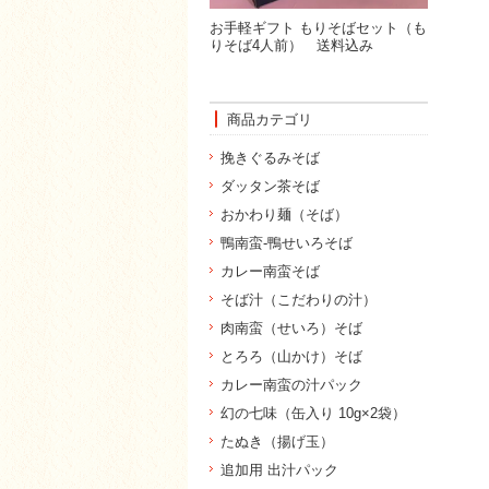
お手軽ギフト もりそばセット（も
りそば4人前） 送料込み
商品カテゴリ
挽きぐるみそば
ダッタン茶そば
おかわり麺（そば）
鴨南蛮-鴨せいろそば
カレー南蛮そば
そば汁（こだわりの汁）
肉南蛮（せいろ）そば
とろろ（山かけ）そば
カレー南蛮の汁パック
幻の七味（缶入り 10g×2袋）
たぬき（揚げ玉）
追加用 出汁パック