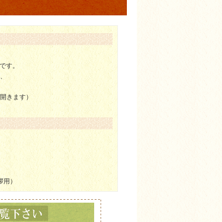
です。
が、
が開きます）
拶用）