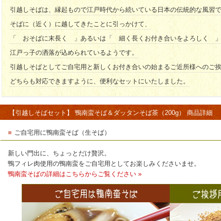
引越しそばは、縁起もので江戸時代から続いている日本の伝統的な風習
そばに（近く）に越してきたことに引っかけて、
「 おそばに末長く 」あるいは「 細く長くお付き合いをよろしく 
江戸っ子の洒落が込められているようです。
引越しそばとしてご自宅用と新しくお付き合いの始まるご近所様へのご
どちらも対応できますように、便利なセットにいたしました。
【引越しそばセット】 鴨南蛮そば＆ダッタンそば茶（200g） 商品詳細
■
ご自宅用に鴨南蛮そば（生そば）
新しい門出に、ちょっとだけ贅沢。
鴨フィレ肉使用の鴨南蛮をご自宅用としてお楽しみくださいませ。
鴨南蛮そばの詳細はこちらからご覧ください »