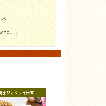
です。
」との
挨拶用として、