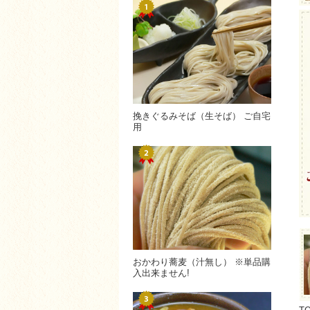
挽きぐるみそば（生そば） ご自宅
用
おかわり蕎麦（汁無し） ※単品購
入出来ません!