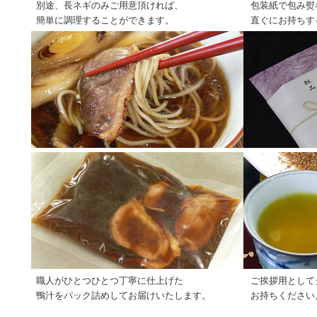
別途、長ネギのみご用意頂ければ、
包装紙で包み熨
簡単に調理することができます。
直ぐにお持ちす
職人がひとつひとつ丁寧に仕上げた
ご挨拶用として
鴨汁をパック詰めしてお届けいたします。
お持ちください