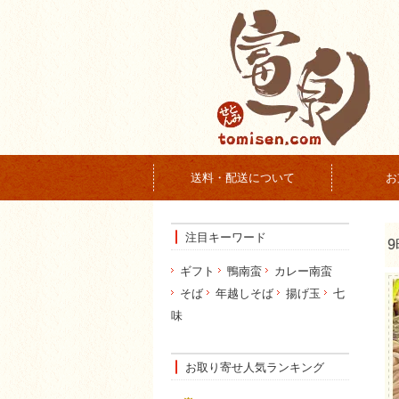
送料・配送について
お
注目キーワード
ギフト
鴨南蛮
カレー南蛮
そば
年越しそば
揚げ玉
七
味
お取り寄せ人気ランキング