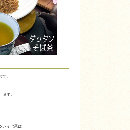
です。
します。
タンそば茶は