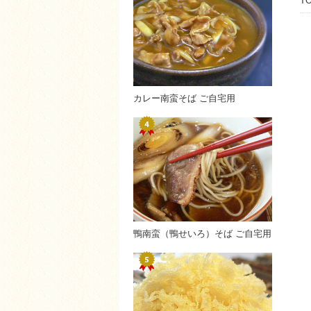
T
カレー南蛮そば ご自宅用
鴨南蛮（鴨せいろ）そば ご自宅用