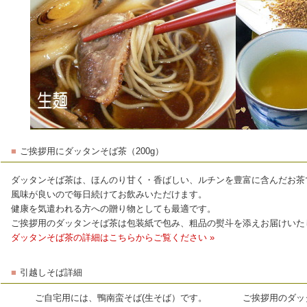
■
ご挨拶用にダッタンそば茶（200g）
ダッタンそば茶は、ほんのり甘く・香ばしい、ルチンを豊富に含んだお茶
風味が良いので毎日続けてお飲みいただけます。
健康を気遣われる方への贈り物としても最適です。
ご挨拶用のダッタンそば茶は包装紙で包み、粗品の熨斗を添えお届けいた
ダッタンそば茶の詳細はこちらからご覧ください »
■
引越しそば詳細
ご自宅用には、鴨南蛮そば(生そば）です。
ご挨拶用のダッ