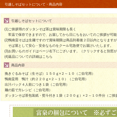
引越しそばセットについて・商品内容
引越しそばセットについて
(1)ご挨拶用のダッタンそば茶は賞味期限も長く
常温で保存できますので、お届してから日にちをおいてのご挨拶が可能
(2)鴨南蛮そばは生麺ですので賞味期限は商品到着後２日以内となります
そば屋として安心・安全なものをクール宅急便でお届けいたします。
(3)お買いものガイドはページ右下にございます。（クリックすると別窓
(4)
返品についての詳細はこちら
商品内容
挽きぐるみそば（生そば）１５０ｇ×２～１０（ご自宅用）
鴨南蛮用 鴨汁（約２２０ｇ×２～１０）（ご自宅用）
出汁パック４人前につき１袋（ご自宅用）
麺の茹で方レシピ（ご自宅用）
ダッタンそば茶包装紙・熨斗付き１袋（２００ｇ）×２～１０件分（ご挨