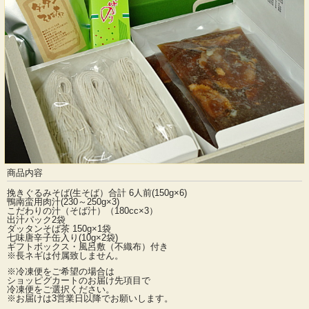
商品内容
挽きぐるみそば(生そば）合計 6人前(150g×6)
鴨南蛮用肉汁(230～250g×3)
こだわりの汁（そば汁）（180cc×3）
出汁パック2袋
ダッタンそば茶 150g×1袋
七味唐辛子缶入り(10g×2袋)
ギフトボックス・風呂敷（不織布）付き
※長ネギは付属致しません。
※冷凍便をご希望の場合は
ショッピグカートのお届け先項目で
冷凍便をご選択ください。
※お届けは3営業日以降でお願いします。