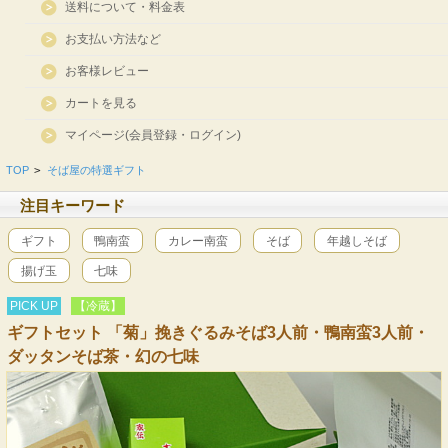
送料について・料金表
お支払い方法など
お客様レビュー
カートを見る
マイページ(会員登録・ログイン)
TOP
>
そば屋の特選ギフト
注目キーワード
ギフト
鴨南蛮
カレー南蛮
そば
年越しそば
揚げ玉
七味
PICK UP
【冷蔵】
ギフトセット 「菊」挽きぐるみそば3人前・鴨南蛮3人前・
ダッタンそば茶・幻の七味