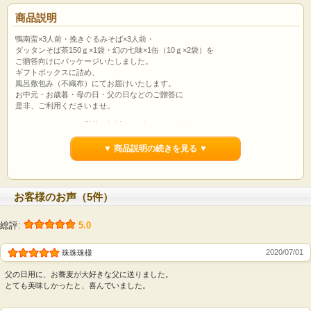
商品説明
鴨南蛮×3人前・挽きぐるみそば×3人前・
ダッタンそば茶150ｇ×1袋・幻の七味×1缶（10ｇ×2袋）を
ご贈答向けにパッケージいたしました。
ギフトボックスに詰め、
風呂敷包み（不織布）にてお届けいたします。
お中元・お歳暮・母の日・父の日などのご贈答に
是非、ご利用くださいませ。
メッセージカード・熨斗は無料サービスいたします。
ご注文時、ショッピングカートでご指定ください。
▼ 商品説明の続きを見る ▼
ギフトボックス
お客様のお声（5件）
総評:
5.0
2020/07/01
珠珠珠様
父の日用に、お蕎麦が大好きな父に送りました。
とても美味しかったと、喜んでいました。