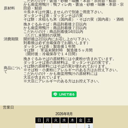
こだわりの汁：醤油・砂糖・味醂・本節・宗田節・鯖節
かも南蛮用鴨汁：鴨フィレ肉・醤油・砂糖・味醂・本節・宗
原材料
田節・鯖節
※長ネギは付属しませんので別途ご用意下さい。
ダッタンそば茶：ダッタンそばの実
そば餅：水稲もち米（国内産）・そばの実（国内産）・酒精
挽きぐるみそば：商品到着後２日以内
かも南蛮用鴨汁：商品到着後７日以内
こだわりの汁：商品到着後14日以内
（ただし未開封の状態。
消費期限
開封後は2日以内にお召し上がり下さい。
到着後は必ず冷蔵保存でお願いします）
ダッタンそば茶：製造後１年間
そば餅 ： 常温未開封時 製造後５ヶ月間
（開封後：冷蔵保存で１４日間）
挽きぐるみそばの原材料には小麦粉が含まれています。
ダッタンそば茶の原材料は、ダッタンそばの実です。
そば餅の原材料にはそばの実が使われております。
商品につい
※そば粉・小麦粉にアレルギーのある方はお控え下さい。
て
こだわりの汁・かも南蛮用鴨汁の原材料には
大豆が含まれています。
※大豆にアレルギーのある方はお控え下さい。
営業日
2026年8月
日
月
火
水
木
金
土
1