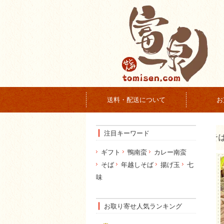
送料・配送について
お
注目キーワード
ギフト
鴨南蛮
カレー南蛮
そば
年越しそば
揚げ玉
七
味
お取り寄せ人気ランキング