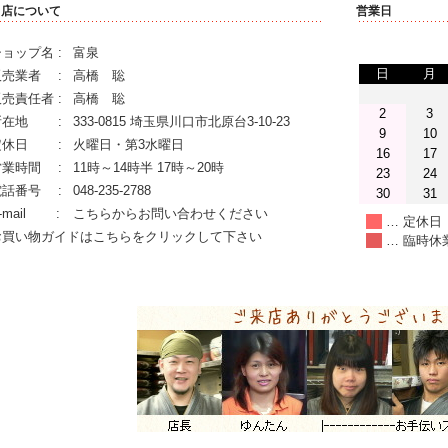
当店について
営業日
ョップ名 :
富泉
日
月
販売業者 :
高橋 聡
売責任者 :
高橋 聡
2
3
所在地 :
333-0815 埼玉県川口市北原台3-10-23
9
10
定休日 :
火曜日・第3水曜日
16
17
営業時間 :
11時～14時半 17時～20時
23
24
電話番号 :
048-235-2788
30
31
-mail :
こちらからお問い合わせください
… 定休日
お買い物ガイドはこちらをクリックして下さい
… 臨時休