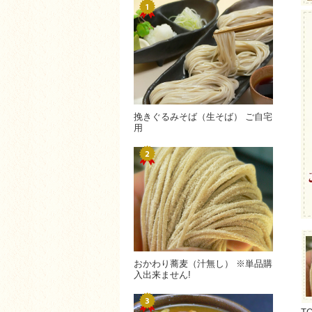
挽きぐるみそば（生そば） ご自宅
用
おかわり蕎麦（汁無し） ※単品購
入出来ません!