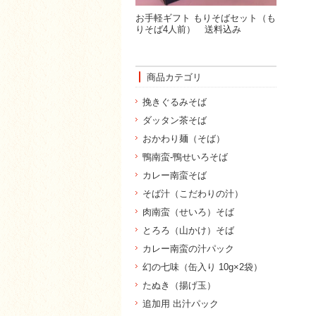
お手軽ギフト もりそばセット（も
りそば4人前） 送料込み
商品カテゴリ
挽きぐるみそば
ダッタン茶そば
おかわり麺（そば）
鴨南蛮-鴨せいろそば
カレー南蛮そば
そば汁（こだわりの汁）
肉南蛮（せいろ）そば
とろろ（山かけ）そば
カレー南蛮の汁パック
幻の七味（缶入り 10g×2袋）
たぬき（揚げ玉）
追加用 出汁パック