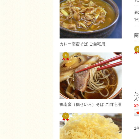
T
表
1
商
カレー南蛮そば ご自宅用
た
人
鴨南蛮（鴨せいろ）そば ご自宅用
¥2
1