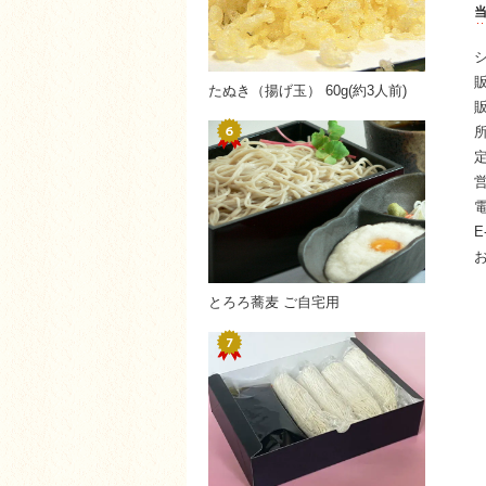
シ
たぬき（揚げ玉） 60g(約3人前)
販
E
とろろ蕎麦 ご自宅用