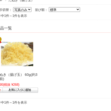
OP
たぬき（揚げ玉）
示切替：
並び順：
件中1件～1件を表示
品一覧
ぬき（揚げ玉） 60g(約3
前)
90
(税抜 ¥268)
件中1件～1件を表示