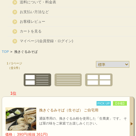
送料について・料金表
お支払い方法など
お客様レビュー
カートを見る
マイページ(会員登録・ログイン)
TOP
>
挽きぐるみそば
1 / 1ページ
（全1件）
1位
PICK UP
【冷蔵】
挽きぐるみそば（生そば） ご自宅用
通販専用の、挽きぐるみ粉を使用した「生蕎麦」です。 そ
ば屋の味をご家庭でお楽しみください。
価格： 390円(税抜 361円)