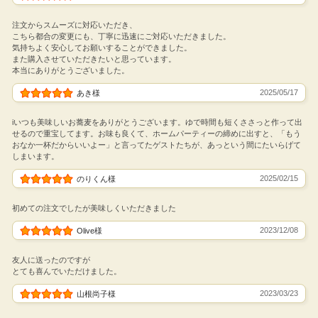
注文からスムーズに対応いただき、
こちら都合の変更にも、丁寧に迅速にご対応いただきました。
気持ちよく安心してお願いすることができました。
また購入させていただきたいと思っています。
本当にありがとうございました。
2025/05/17
あき様
iいつも美味しいお蕎麦をありがとうございます。ゆで時間も短くささっと作って出
せるので重宝してます。お味も良くて、ホームパーティーの締めに出すと、「もう
おなか一杯だからいいよー」と言ってたゲストたちが、あっという間にたいらげて
しまいます。
2025/02/15
のりくん様
初めての注文でしたが美味しくいただきました
2023/12/08
Olive様
友人に送ったのですが
とても喜んでいただけました。
2023/03/23
山根尚子様