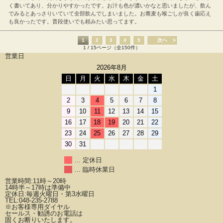
く書いてあり、分かりやすかったです。お汁も色が濃いかなと思いましたが、飲ん
でみるとあっさりいていて全部飲んでしまいました。お蕎麦も喉ごしが良く歯応え
も良かったです。普段使いでも頼みたい思ってます。
1
2
3
4
5
次へ
1 / 15ページ（全150件）
営業日
2026年8月
日
月
火
水
木
金
土
1
2
3
4
5
6
7
8
9
10
11
12
13
14
15
16
17
18
19
20
21
22
23
24
25
26
27
28
29
30
31
… 定休日
… 臨時休業日
営業時間:11時～20時
14時半～17時は準備中
定休日:毎週火曜日・第3水曜日
TEL:048-235-2788
※お客様専用ダイヤル
セールス・勧誘のお電話は
固くお断りいたします。