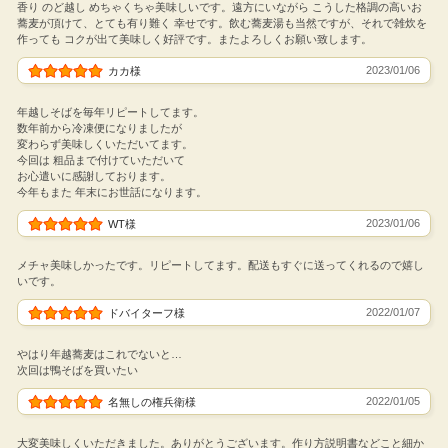
香り のど越し めちゃくちゃ美味しいです。遠方にいながら こうした格調の高いお
蕎麦が頂けて、とても有り難く 幸せです。飲む蕎麦湯も当然ですが、それで雑炊を
作っても コクが出て美味しく好評です。またよろしくお願い致します。
2023/01/06
カカ様
年越しそばを毎年リピートしてます。
数年前から冷凍便になりましたが
変わらず美味しくいただいてます。
今回は 粗品まで付けていただいて
お心遣いに感謝しております。
今年もまた 年末にお世話になります。
2023/01/06
WT様
メチャ美味しかったです。リピートしてます。配送もすぐに送ってくれるので嬉し
いです。
2022/01/07
ドバイターフ様
やはり年越蕎麦はこれでないと…
次回は鴨そばを買いたい
2022/01/05
名無しの権兵衛様
大変美味しくいただきました。ありがとうございます。作り方説明書などこと細か