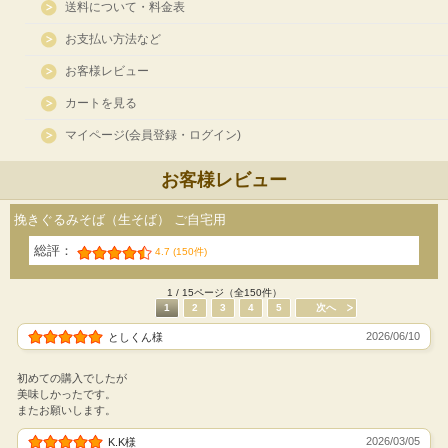
送料について・料金表
お支払い方法など
お客様レビュー
カートを見る
マイページ(会員登録・ログイン)
お客様レビュー
挽きぐるみそば（生そば） ご自宅用
総評：
4.7 (150件)
1 / 15ページ（全150件）
1
2
3
4
5
次へ
2026/06/10
としくん様
初めての購入でしたが
美味しかったです。
またお願いします。
2026/03/05
K.K様