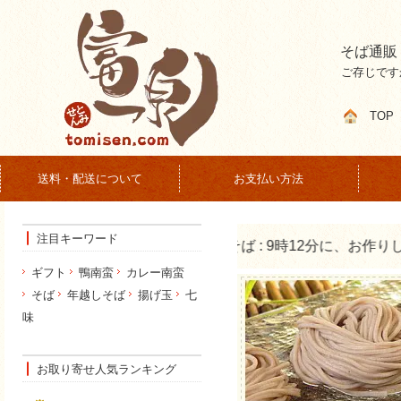
そば通販
ご存じです
TOP
送料・配送について
お支払い方法
注目キーワード
ギフト
鴨南蛮
カレー南蛮
そば
年越しそば
揚げ玉
七
味
お取り寄せ人気ランキング