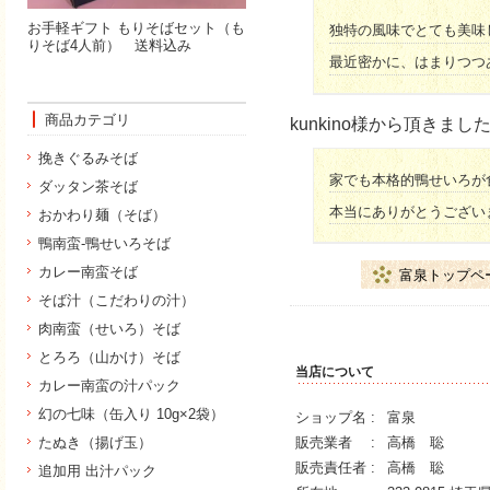
お手軽ギフト もりそばセット（も
独特の風味でとても美味
りそば4人前） 送料込み
最近密かに、はまりつつあ
商品カテゴリ
kunkino様から頂きま
挽きぐるみそば
家でも本格的鴨せいろが
ダッタン茶そば
本当にありがとうござい
おかわり麺（そば）
鴨南蛮-鴨せいろそば
カレー南蛮そば
富泉トップペ
そば汁（こだわりの汁）
肉南蛮（せいろ）そば
とろろ（山かけ）そば
当店について
カレー南蛮の汁パック
幻の七味（缶入り 10g×2袋）
ショップ名 :
富泉
たぬき（揚げ玉）
販売業者 :
高橋 聡
販売責任者 :
高橋 聡
追加用 出汁パック