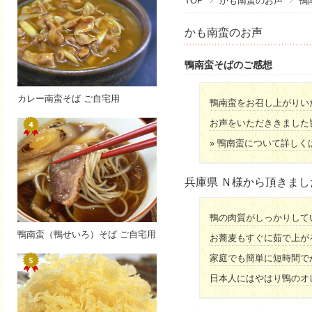
TOP
かも南蛮のお声
鴨
かも南蛮のお声
鴨南蛮そばのご感想
カレー南蛮そば ご自宅用
鴨南蛮をお召し上がりい
お声をいただききました
» 鴨南蛮について詳しく
兵庫県 Ｎ様から頂きま
鴨の肉質がしっかりして
鴨南蛮（鴨せいろ）そば ご自宅用
お蕎麦もすぐに茹で上が
家庭でも簡単に短時間で
日本人にはやはり鴨のオ