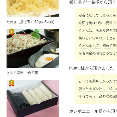
愛知県 がー君様から頂
定番になってしまったか
たぬき（揚げ玉） 60g(約3人前)
今回は奥様の強い要望で
うどんは、あまり好きで
美味しいですね、うどん
うどん食べて、初めて美
かも南蛮の感想じゃなく
mumu様から頂きました
とろろ蕎麦 ご自宅用
とっても美味しかったで
残ったのダシ汁に、焼い
それでもう一品料理の完
ボンボニエール様から頂