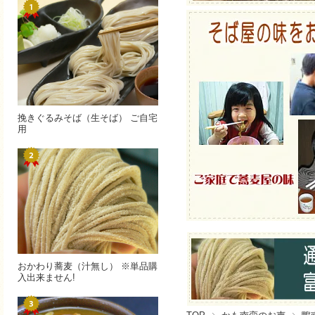
挽きぐるみそば（生そば） ご自宅
用
おかわり蕎麦（汁無し） ※単品購
入出来ません!